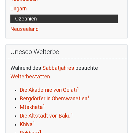
Ungarn
Ozeanien
Neuseeland
Unesco Welterbe
Während des
Sabbatjahres
besuchte
Welterbestätten
1
Die Akademie von Gelati
1
Bergdörfer in Oberswanetien
1
Mtskheta
1
Die Altstadt von Baku
1
Khiva
1
Bukhara