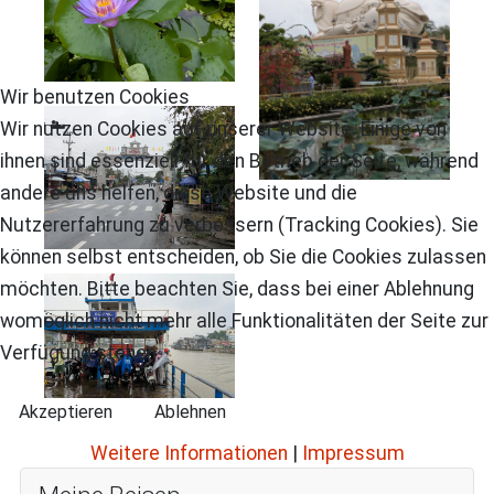
Wir benutzen Cookies
Wir nutzen Cookies auf unserer Website. Einige von
ihnen sind essenziell für den Betrieb der Seite, während
andere uns helfen, diese Website und die
Nutzererfahrung zu verbessern (Tracking Cookies). Sie
können selbst entscheiden, ob Sie die Cookies zulassen
möchten. Bitte beachten Sie, dass bei einer Ablehnung
womöglich nicht mehr alle Funktionalitäten der Seite zur
Verfügung stehen.
Akzeptieren
Ablehnen
Weitere Informationen
|
Impressum