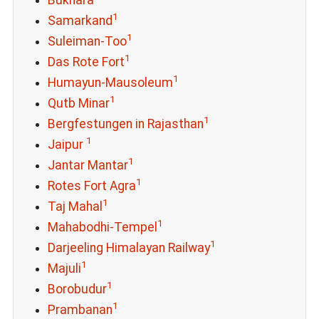
1
Samarkand
1
Suleiman-Too
1
Das Rote Fort
1
Humayun-Mausoleum
1
Qutb Minar
1
Bergfestungen in Rajasthan
1
Jaipur
1
Jantar Mantar
1
Rotes Fort Agra
1
Taj Mahal
1
Mahabodhi-Tempel
1
Darjeeling Himalayan Railway
1
Majuli
1
Borobudur
1
Prambanan