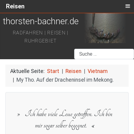
≡
Reisen
thorsten-bachner.de
RADFAHREN | REISEN |
RUHRGEBIET
Suchen
Aktuelle Seite:
Start
Reisen
Vietnam
My Tho. Auf der Dracheninsel im Mekong.
Ich habe viele Leue getroffen. Ich bin
mir sogar selber begegnet.