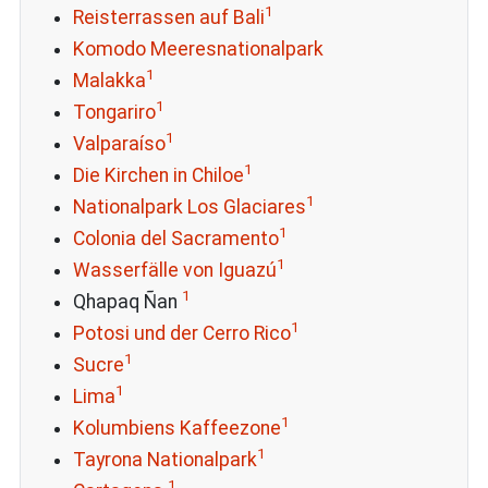
1
Reisterrassen auf Bali
Komodo Meeresnationalpark
1
Malakka
1
Tongariro
1
Valparaíso
1
Die Kirchen in Chiloe
1
Nationalpark Los Glaciares
1
Colonia del Sacramento
1
Wasserfälle von Iguazú
1
Qhapaq Ñan
1
Potosi und der Cerro Rico
1
Sucre
1
Lima
1
Kolumbiens Kaffeezone
1
Tayrona Nationalpark
1