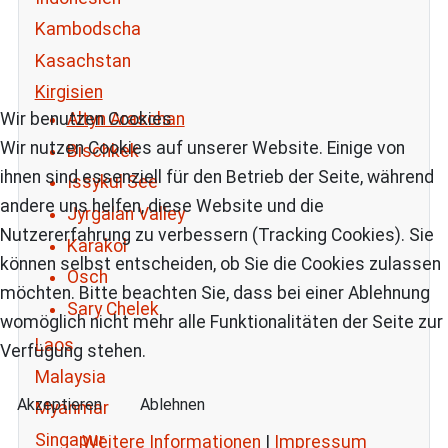
Kambodscha
Kasachstan
Kirgisien
Altyn Araschan
Wir benutzen Cookies
Wir nutzen Cookies auf unserer Website. Einige von
Bischkek
ihnen sind essenziell für den Betrieb der Seite, während
Issykul See
andere uns helfen, diese Website und die
Jyrgalan Valley
Nutzererfahrung zu verbessern (Tracking Cookies). Sie
Karakol
können selbst entscheiden, ob Sie die Cookies zulassen
Osch
möchten. Bitte beachten Sie, dass bei einer Ablehnung
Sary Chelek
womöglich nicht mehr alle Funktionalitäten der Seite zur
Laos
Verfügung stehen.
Malaysia
Akzeptieren
Ablehnen
Myanmar
Singapur
Weitere Informationen
|
Impressum