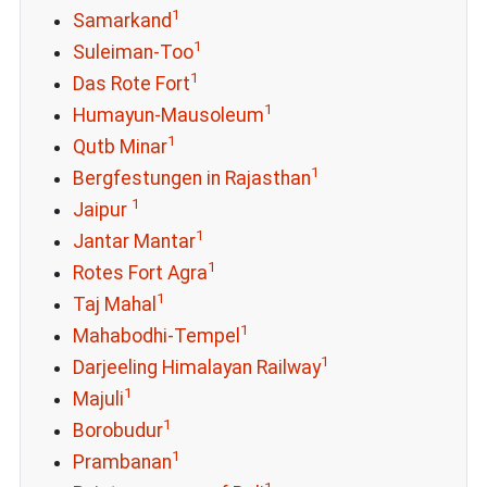
1
Samarkand
1
Suleiman-Too
1
Das Rote Fort
1
Humayun-Mausoleum
1
Qutb Minar
1
Bergfestungen in Rajasthan
1
Jaipur
1
Jantar Mantar
1
Rotes Fort Agra
1
Taj Mahal
1
Mahabodhi-Tempel
1
Darjeeling Himalayan Railway
1
Majuli
1
Borobudur
1
Prambanan