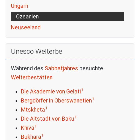
Ungarn
Ozeanien
Neuseeland
Unesco Welterbe
Während des
Sabbatjahres
besuchte
Welterbestätten
1
Die Akademie von Gelati
1
Bergdörfer in Oberswanetien
1
Mtskheta
1
Die Altstadt von Baku
1
Khiva
1
Bukhara