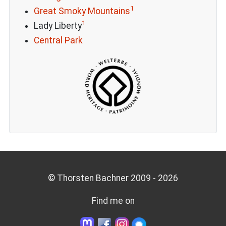
1
Great Smoky Mountains
1
Lady Liberty
Central Park
© Thorsten Bachner 2009 -
2026
Find me on