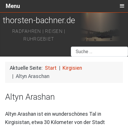
≡
Menu
thorsten-bachner.de
RADFAHREN | REISEN |
RUHRGEBIET
Suchen
Aktuelle Seite:
Start
Kirgisien
Altyn Araschan
Altyn Arashan
Altyn Arashan ist ein wunderschönes Tal in
Kirgisistan, etwa 30 Kilometer von der Stadt