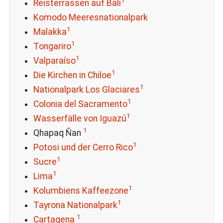
1
Reisterrassen auf Bali
Komodo Meeresnationalpark
1
Malakka
1
Tongariro
1
Valparaíso
1
Die Kirchen in Chiloe
1
Nationalpark Los Glaciares
1
Colonia del Sacramento
1
Wasserfälle von Iguazú
1
Qhapaq Ñan
1
Potosi und der Cerro Rico
1
Sucre
1
Lima
1
Kolumbiens Kaffeezone
1
Tayrona Nationalpark
1
Cartagena