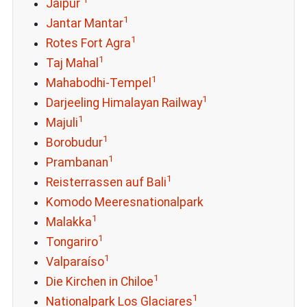
Jaipur
1
Jantar Mantar
1
Rotes Fort Agra
1
Taj Mahal
1
Mahabodhi-Tempel
1
Darjeeling Himalayan Railway
1
Majuli
1
Borobudur
1
Prambanan
1
Reisterrassen auf Bali
Komodo Meeresnationalpark
1
Malakka
1
Tongariro
1
Valparaíso
1
Die Kirchen in Chiloe
1
Nationalpark Los Glaciares