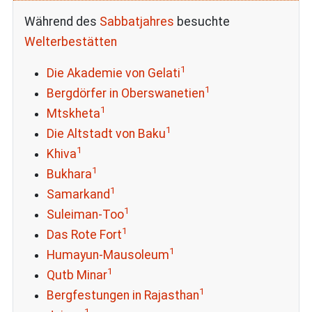
Während des
Sabbatjahres
besuchte
Welterbestätten
1
Die Akademie von Gelati
1
Bergdörfer in Oberswanetien
1
Mtskheta
1
Die Altstadt von Baku
1
Khiva
1
Bukhara
1
Samarkand
1
Suleiman-Too
1
Das Rote Fort
1
Humayun-Mausoleum
1
Qutb Minar
1
Bergfestungen in Rajasthan
1