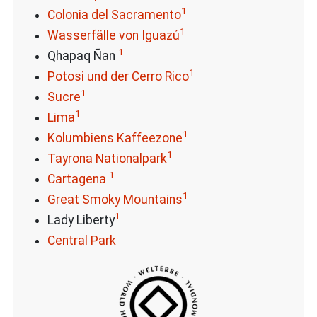
1
Colonia del Sacramento
1
Wasserfälle von Iguazú
1
Qhapaq Ñan
1
Potosi und der Cerro Rico
1
Sucre
1
Lima
1
Kolumbiens Kaffeezone
1
Tayrona Nationalpark
1
Cartagena
1
Great Smoky Mountains
1
Lady Liberty
Central Park