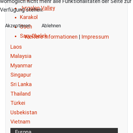
womöglich nicht mehr alle Funktionalitäten der Seite zur
Jyrgalan Valley
Verfügung stehen.
Karakol
Akzeptieren
Ablehnen
Osch
Sary Chelek
Weitere Informationen
|
Impressum
Laos
Malaysia
Myanmar
Singapur
Sri Lanka
Thailand
Türkei
Usbekistan
Vietnam
Europa