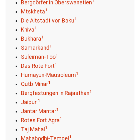
1
Bergdörfer in Oberswanetien
1
Mtskheta
1
Die Altstadt von Baku
1
Khiva
1
Bukhara
1
Samarkand
1
Suleiman-Too
1
Das Rote Fort
1
Humayun-Mausoleum
1
Qutb Minar
1
Bergfestungen in Rajasthan
1
Jaipur
1
Jantar Mantar
1
Rotes Fort Agra
1
Taj Mahal
1
Mahabodhi-Tempel