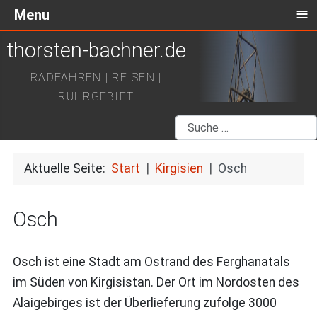
≡
Menu
thorsten-bachner.de
RADFAHREN | REISEN |
RUHRGEBIET
Suchen
Aktuelle Seite:
Start
Kirgisien
Osch
Osch
Osch ist eine Stadt am Ostrand des Ferghanatals
im Süden von Kirgisistan. Der Ort im Nordosten des
Alaigebirges ist der Überlieferung zufolge 3000