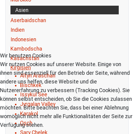
Asien
Aserbaidschan
Indien
Indonesien
Kambodscha
Wir benutzen Cookies
Kasachstan
Wir nutzen Cookies auf unserer Website. Einige von
Kirgisien
ihnen sind essenziell für den Betrieb der Seite, während
Altyn Araschan
andere uns helfen, diese Website und die
Bischkek
Nutzererfahrung zu verbessern (Tracking Cookies). Sie
Issykul See
können selbst entscheiden, ob Sie die Cookies zulassen
Jyrgalan Valley
möchten. Bitte beachten Sie, dass bei einer Ablehnung
Karakol
womöglich nicht mehr alle Funktionalitäten der Seite zur
Osch
Verfügung stehen.
Sary Chelek