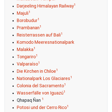
1
Darjeeling Himalayan Railway
1
Majuli
1
Borobudur
1
Prambanan
1
Reisterrassen auf Bali
Komodo Meeresnationalpark
1
Malakka
1
Tongariro
1
Valparaíso
1
Die Kirchen in Chiloe
1
Nationalpark Los Glaciares
1
Colonia del Sacramento
1
Wasserfälle von Iguazú
1
Qhapaq Ñan
1
Potosi und der Cerro Rico