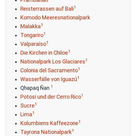
1
Reisterrassen auf Bali
Komodo Meeresnationalpark
1
Malakka
1
Tongariro
1
Valparaíso
1
Die Kirchen in Chiloe
1
Nationalpark Los Glaciares
1
Colonia del Sacramento
1
Wasserfälle von Iguazú
1
Qhapaq Ñan
1
Potosi und der Cerro Rico
1
Sucre
1
Lima
1
Kolumbiens Kaffeezone
1
Tayrona Nationalpark