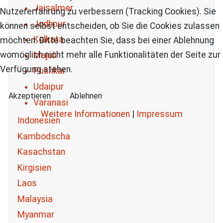
Jaisalmer
Nutzererfahrung zu verbessern (Tracking Cookies). Sie
Jodhpur
können selbst entscheiden, ob Sie die Cookies zulassen
Kolkata
möchten. Bitte beachten Sie, dass bei einer Ablehnung
womöglich nicht mehr alle Funktionalitäten der Seite zur
Majuli
Verfügung stehen.
Pushkar
Udaipur
Akzeptieren
Ablehnen
Varanasi
Weitere Informationen
|
Impressum
Indonesien
Kambodscha
Kasachstan
Kirgisien
Laos
Malaysia
Myanmar