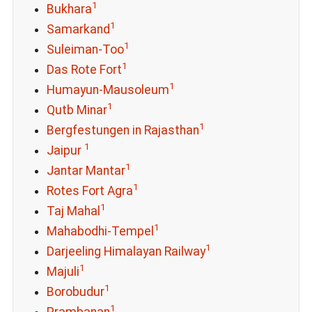
1
Bukhara
1
Samarkand
1
Suleiman-Too
1
Das Rote Fort
1
Humayun-Mausoleum
1
Qutb Minar
1
Bergfestungen in Rajasthan
1
Jaipur
1
Jantar Mantar
1
Rotes Fort Agra
1
Taj Mahal
1
Mahabodhi-Tempel
1
Darjeeling Himalayan Railway
1
Majuli
1
Borobudur
1
Prambanan