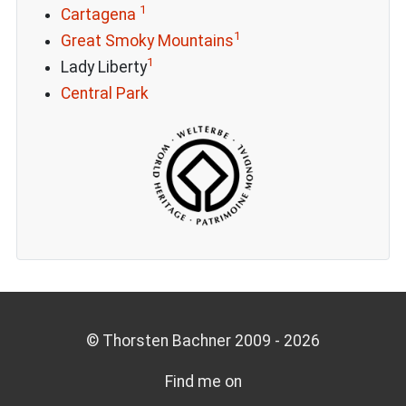
1
Cartagena
1
Great Smoky Mountains
1
Lady Liberty
Central Park
© Thorsten Bachner 2009 -
2026
Find me on