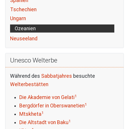
Spanien
Tschechien
Ungarn
Ozeanien
Neuseeland
Unesco Welterbe
Während des
Sabbatjahres
besuchte
Welterbestätten
1
Die Akademie von Gelati
1
Bergdörfer in Oberswanetien
1
Mtskheta
1
Die Altstadt von Baku