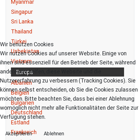
Myanmar
Singapur
Sri Lanka
Thailand
Türkei
Wir benutzen Cookies
Usbekistan
Wir nutzen Cookies auf unserer Website. Einige von
Vietnam
ihnen sind essenziell für den Betrieb der Seite, während
andere uns helfen, diese Website und die
Europa
Nutzererfahrung zu verbessern (Tracking Cookies). Sie
Albanien
können selbst entscheiden, ob Sie die Cookies zulassen
Belgien
möchten. Bitte beachten Sie, dass bei einer Ablehnung
Bulgarien
womöglich nicht mehr alle Funktionalitäten der Seite zur
Deutschland
Verfügung stehen.
Estland
Frankreich
Akzeptieren
Ablehnen