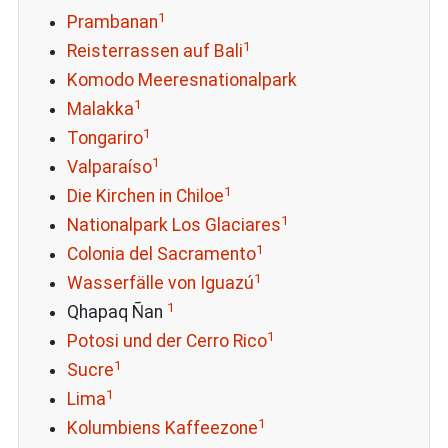
1
Prambanan
1
Reisterrassen auf Bali
Komodo Meeresnationalpark
1
Malakka
1
Tongariro
1
Valparaíso
1
Die Kirchen in Chiloe
1
Nationalpark Los Glaciares
1
Colonia del Sacramento
1
Wasserfälle von Iguazú
1
Qhapaq Ñan
1
Potosi und der Cerro Rico
1
Sucre
1
Lima
1
Kolumbiens Kaffeezone