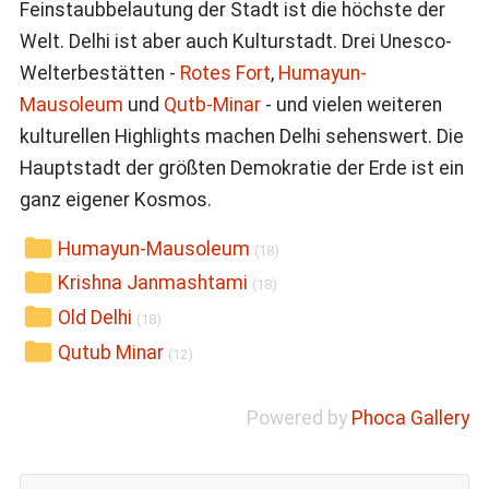
Feinstaubbelautung der Stadt ist die höchste der
Welt. Delhi ist aber auch Kulturstadt. Drei Unesco-
Welterbestätten -
Rotes Fort
,
Humayun-
Mausoleum
und
Qutb-Minar
- und vielen weiteren
kulturellen Highlights machen Delhi sehenswert. Die
Hauptstadt der größten Demokratie der Erde ist ein
ganz eigener Kosmos.
Humayun-Mausoleum
(18)
Krishna Janmashtami
(18)
Old Delhi
(18)
Qutub Minar
(12)
Powered by
Phoca Gallery