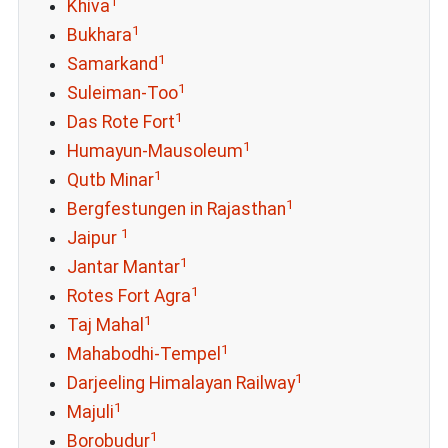
1
Khiva
1
Bukhara
1
Samarkand
1
Suleiman-Too
1
Das Rote Fort
1
Humayun-Mausoleum
1
Qutb Minar
1
Bergfestungen in Rajasthan
1
Jaipur
1
Jantar Mantar
1
Rotes Fort Agra
1
Taj Mahal
1
Mahabodhi-Tempel
1
Darjeeling Himalayan Railway
1
Majuli
1
Borobudur