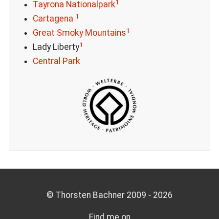
1
Tayrona Nationalpark
1
Cartagena
1
Great Smoky Mountains
1
Lady Liberty
Central Park
© Thorsten Bachner 2009 -
2026
Find me on