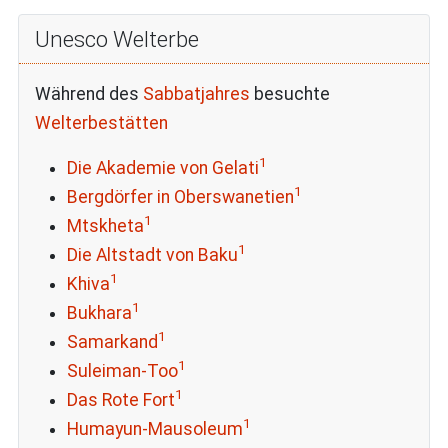
Unesco Welterbe
Während des
Sabbatjahres
besuchte
Welterbestätten
1
Die Akademie von Gelati
1
Bergdörfer in Oberswanetien
1
Mtskheta
1
Die Altstadt von Baku
1
Khiva
1
Bukhara
1
Samarkand
1
Suleiman-Too
1
Das Rote Fort
1
Humayun-Mausoleum