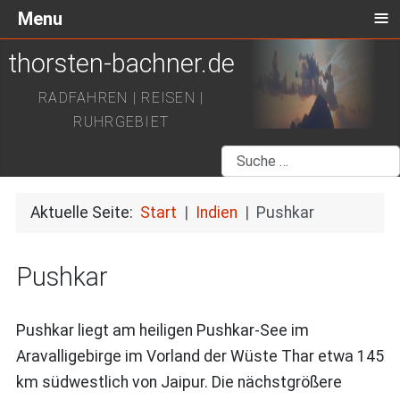
≡
Menu
thorsten-bachner.de
RADFAHREN | REISEN |
RUHRGEBIET
Suchen
Aktuelle Seite:
Start
Indien
Pushkar
Pushkar
Pushkar liegt am heiligen Pushkar-See im
Aravalligebirge im Vorland der Wüste Thar etwa 145
km südwestlich von Jaipur. Die nächstgrößere