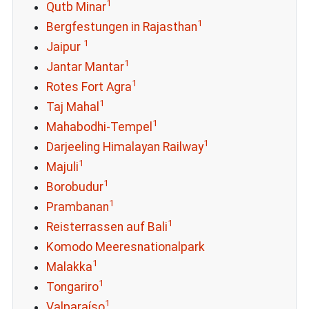
1
Qutb Minar
1
Bergfestungen in Rajasthan
1
Jaipur
1
Jantar Mantar
1
Rotes Fort Agra
1
Taj Mahal
1
Mahabodhi-Tempel
1
Darjeeling Himalayan Railway
1
Majuli
1
Borobudur
1
Prambanan
1
Reisterrassen auf Bali
Komodo Meeresnationalpark
1
Malakka
1
Tongariro
1
Valparaíso