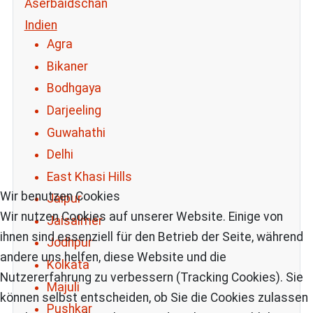
Aserbaidschan
Indien
Agra
Bikaner
Bodhgaya
Darjeeling
Guwahathi
Delhi
East Khasi Hills
Wir benutzen Cookies
Jaipur
Wir nutzen Cookies auf unserer Website. Einige von
Jaisalmer
ihnen sind essenziell für den Betrieb der Seite, während
Jodhpur
andere uns helfen, diese Website und die
Kolkata
Nutzererfahrung zu verbessern (Tracking Cookies). Sie
Majuli
können selbst entscheiden, ob Sie die Cookies zulassen
Pushkar