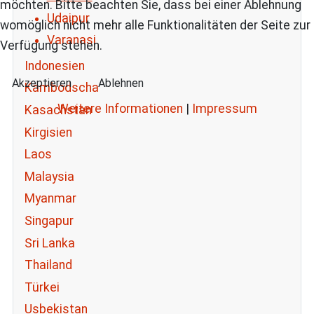
möchten. Bitte beachten Sie, dass bei einer Ablehnung
Udaipur
womöglich nicht mehr alle Funktionalitäten der Seite zur
Varanasi
Verfügung stehen.
Indonesien
Akzeptieren
Ablehnen
Kambodscha
Weitere Informationen
|
Impressum
Kasachstan
Kirgisien
Laos
Malaysia
Myanmar
Singapur
Sri Lanka
Thailand
Türkei
Usbekistan