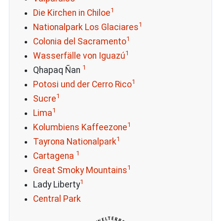
1
Die Kirchen in Chiloe
1
Nationalpark Los Glaciares
1
Colonia del Sacramento
1
Wasserfälle von Iguazú
1
Qhapaq Ñan
1
Potosi und der Cerro Rico
1
Sucre
1
Lima
1
Kolumbiens Kaffeezone
1
Tayrona Nationalpark
1
Cartagena
1
Great Smoky Mountains
1
Lady Liberty
Central Park