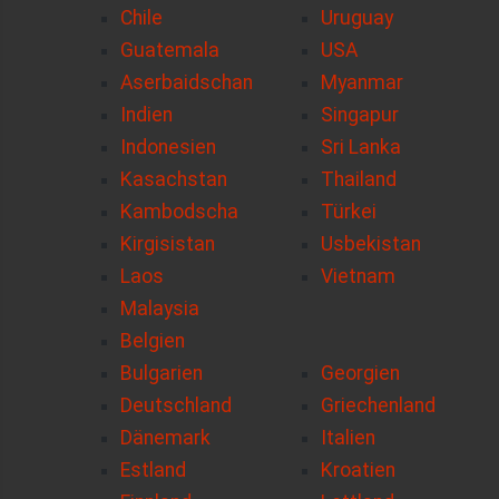
Chile
Uruguay
Guatemala
USA
Aserbaidschan
Myanmar
Indien
Singapur
Indonesien
Sri Lanka
Kasachstan
Thailand
Kambodscha
Türkei
Kirgisistan
Usbekistan
Laos
Vietnam
Malaysia
Belgien
Bulgarien
Georgien
Deutschland
Griechenland
Dänemark
Italien
Estland
Kroatien