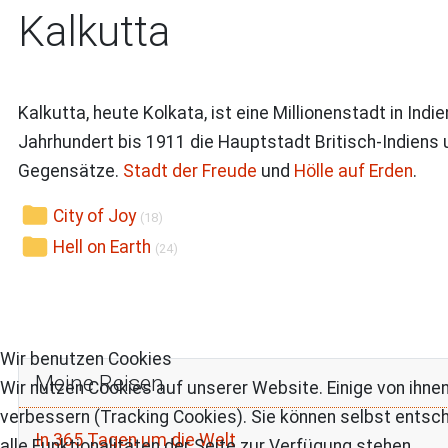
Kalkutta
Kalkutta, heute Kolkata, ist eine Millionenstadt in I
Jahrhundert bis 1911 die Hauptstadt Britisch-Indiens 
Gegensätze.
Stadt der Freude
und
Hölle auf Erden
.
City of Joy
(18)
Hell on Earth
(24)
Wir benutzen Cookies
Meine Reisen
Wir nutzen Cookies auf unserer Website. Einige von ihnen
verbessern (Tracking Cookies). Sie können selbst entsch
In 365 Tagen um die Welt
alle Funktionalitäten der Seite zur Verfügung stehen.