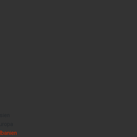
sien
uropa
lbanien