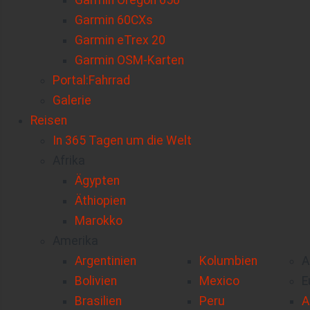
Garmin Oregon 650
Garmin 60CXs
Garmin eTrex 20
Garmin OSM-Karten
Portal:Fahrrad
Galerie
Reisen
In 365 Tagen um die Welt
Afrika
Ägypten
Äthiopien
Marokko
Amerika
Argentinien
Kolumbien
A
Bolivien
Mexico
E
Brasilien
Peru
A