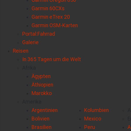
Garmin Oregon 650
Garmin 60CXs
Garmin eTrex 20
Garmin OSM-Karten
Portal:Fahrrad
Galerie
Reisen
In 365 Tagen um die Welt
Afrika
Ägypten
Äthiopien
Marokko
Amerika
Argentinien
Kolumbien
A
Bolivien
Mexico
E
Brasilien
Peru
A