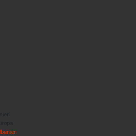
sien
uropa
lbanien