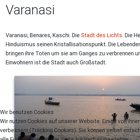
Varanasi
Varanasi, Benares, Kaschi. Die
Stadt des Lichts
. Die H
Hinduismus seinen Kristallisationspunkt. Die Lebend
bringen ihre Toten um sie am Ganges zu verbrennen und 
Einwohnern ist die Stadt auch Großstadt.
Wir benutzen Cookies
Wir nutzen Cookies auf unserer Website. Einige von ihnen
verbessern (Tracking Cookies). Sie können selbst entsch
alle Funktionalitäten der Seite zur Verfügung stehen.