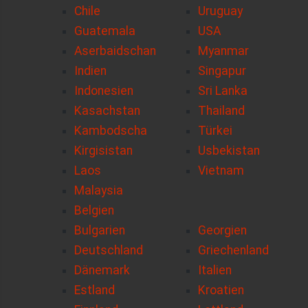
Chile
Uruguay
Guatemala
USA
Aserbaidschan
Myanmar
Indien
Singapur
Indonesien
Sri Lanka
Kasachstan
Thailand
Kambodscha
Türkei
Kirgisistan
Usbekistan
Laos
Vietnam
Malaysia
Belgien
Bulgarien
Georgien
Deutschland
Griechenland
Dänemark
Italien
Estland
Kroatien