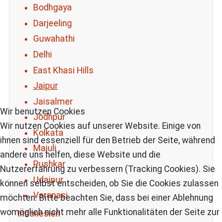
Bodhgaya
Darjeeling
Guwahathi
Delhi
East Khasi Hills
Jaipur
Jaisalmer
Wir benutzen Cookies
Jodhpur
Wir nutzen Cookies auf unserer Website. Einige von
Kolkata
ihnen sind essenziell für den Betrieb der Seite, während
Majuli
andere uns helfen, diese Website und die
Pushkar
Nutzererfahrung zu verbessern (Tracking Cookies). Sie
Udaipur
können selbst entscheiden, ob Sie die Cookies zulassen
Varanasi
möchten. Bitte beachten Sie, dass bei einer Ablehnung
womöglich nicht mehr alle Funktionalitäten der Seite zur
Indonesien