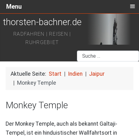
≡
Menu
thorsten-bachner.de
RADFAHREN | REISEN |
RUHRGEBIET
Suchen
Aktuelle Seite:
Start
Indien
Jaipur
Monkey Temple
Monkey Temple
Der Monkey Temple, auch als bekannt Galtaji-
Tempel, ist ein hinduistischer Wallfahrtsort in