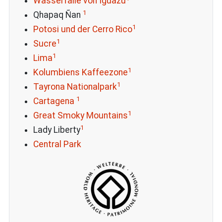
Wasserfälle von Iguazú
1
Qhapaq Ñan
1
Potosi und der Cerro Rico
1
Sucre
1
Lima
1
Kolumbiens Kaffeezone
1
Tayrona Nationalpark
1
Cartagena
1
Great Smoky Mountains
1
Lady Liberty
Central Park