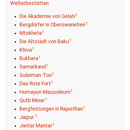
Welterbestätten
1
Die Akademie von Gelati
1
Bergdörfer in Oberswanetien
1
Mtskheta
1
Die Altstadt von Baku
1
Khiva
1
Bukhara
1
Samarkand
1
Suleiman-Too
1
Das Rote Fort
1
Humayun-Mausoleum
1
Qutb Minar
1
Bergfestungen in Rajasthan
1
Jaipur
1
Jantar Mantar