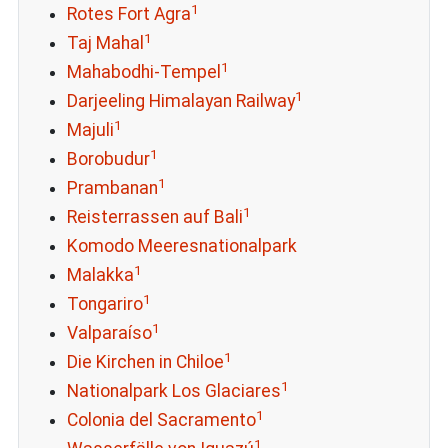
1
Rotes Fort Agra
1
Taj Mahal
1
Mahabodhi-Tempel
1
Darjeeling Himalayan Railway
1
Majuli
1
Borobudur
1
Prambanan
1
Reisterrassen auf Bali
Komodo Meeresnationalpark
1
Malakka
1
Tongariro
1
Valparaíso
1
Die Kirchen in Chiloe
1
Nationalpark Los Glaciares
1
Colonia del Sacramento
1