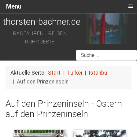
≡
Menu
thorsten-bachner.de
RADFAHREN | REISEN |
RUHRGEBIET
Suchen
Aktuelle Seite:
Start
Türkei
Istanbul
Auf den Prinzeninseln
Auf den Prinzeninseln - Ostern
auf den Prinzeninseln