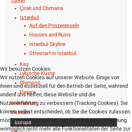
Türkei
Çıralı und Chimaira
Istanbul
Auf den Prinzeninseln
Houses and Ruins
Istanbul Skyline
Streetart in Istanbul
Kaş
Wir benutzen Cookies
Lykische Küste
Wir nutzen Cookies auf unserer Website. Einige von
Olympos
ihnen sind essenziell für den Betrieb der Seite, während
Patara
andere uns helfen, diese Website und die
Usbekistan
Nutzererfahrung zu verbessern (Tracking Cookies). Sie
können selbst entscheiden, ob Sie die Cookies zulassen
Vietnam
möchten. Bitte beachten Sie, dass bei einer Ablehnung
Europa
womöglich nicht mehr alle Funktionalitäten der Seite zur