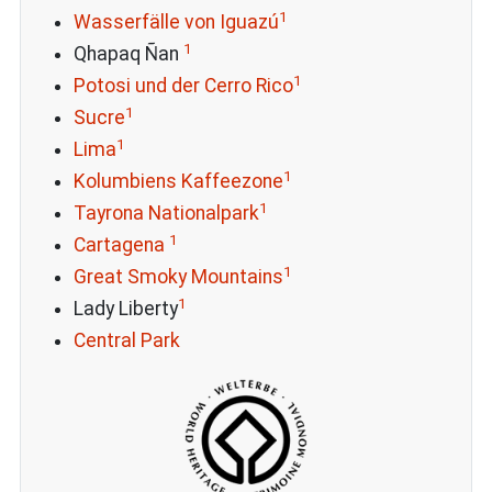
1
Wasserfälle von Iguazú
1
Qhapaq Ñan
1
Potosi und der Cerro Rico
1
Sucre
1
Lima
1
Kolumbiens Kaffeezone
1
Tayrona Nationalpark
1
Cartagena
1
Great Smoky Mountains
1
Lady Liberty
Central Park