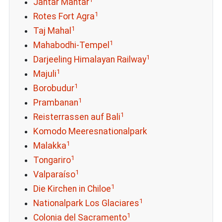
Jantar Mantar
1
Rotes Fort Agra
1
Taj Mahal
1
Mahabodhi-Tempel
1
Darjeeling Himalayan Railway
1
Majuli
1
Borobudur
1
Prambanan
1
Reisterrassen auf Bali
Komodo Meeresnationalpark
1
Malakka
1
Tongariro
1
Valparaíso
1
Die Kirchen in Chiloe
1
Nationalpark Los Glaciares
1
Colonia del Sacramento