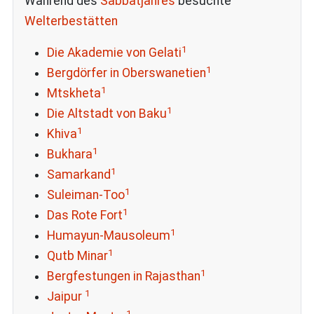
Während des
Sabbatjahres
besuchte
Welterbestätten
1
Die Akademie von Gelati
1
Bergdörfer in Oberswanetien
1
Mtskheta
1
Die Altstadt von Baku
1
Khiva
1
Bukhara
1
Samarkand
1
Suleiman-Too
1
Das Rote Fort
1
Humayun-Mausoleum
1
Qutb Minar
1
Bergfestungen in Rajasthan
1
Jaipur
1