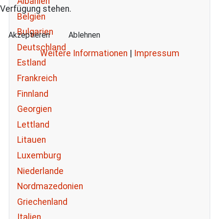
Albanien
Verfügung stehen.
Belgien
Bulgarien
Akzeptieren
Ablehnen
Deutschland
Weitere Informationen
|
Impressum
Estland
Frankreich
Finnland
Georgien
Lettland
Litauen
Luxemburg
Niederlande
Nordmazedonien
Griechenland
Italien