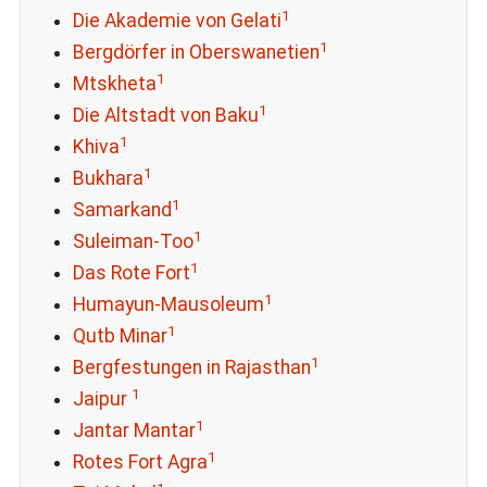
1
Die Akademie von Gelati
1
Bergdörfer in Oberswanetien
1
Mtskheta
1
Die Altstadt von Baku
1
Khiva
1
Bukhara
1
Samarkand
1
Suleiman-Too
1
Das Rote Fort
1
Humayun-Mausoleum
1
Qutb Minar
1
Bergfestungen in Rajasthan
1
Jaipur
1
Jantar Mantar
1
Rotes Fort Agra