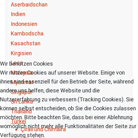
Aserbaidschan
Indien
Indonesien
Kambodscha
Kasachstan
Kirgisien
Laos
Wir benutzen Cookies
Malaysia
Wir nutzen Cookies auf unserer Website. Einige von
ihnen sind essenziell für den Betrieb der Seite, während
Myanmar
andere uns helfen, diese Website und die
Singapur
Nutzererfahrung zu verbessern (Tracking Cookies). Sie
Sri Lanka
können selbst entscheiden, ob Sie die Cookies zulassen
Thailand
möchten. Bitte beachten Sie, dass bei einer Ablehnung
Türkei
womöglich nicht mehr alle Funktionalitäten der Seite zur
Çıralı und Chimaira
Verfügung stehen.