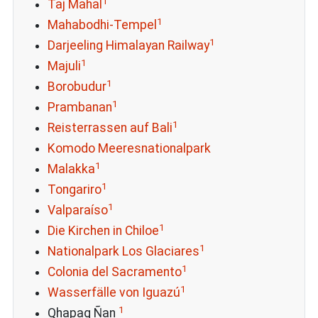
1
Taj Mahal
1
Mahabodhi-Tempel
1
Darjeeling Himalayan Railway
1
Majuli
1
Borobudur
1
Prambanan
1
Reisterrassen auf Bali
Komodo Meeresnationalpark
1
Malakka
1
Tongariro
1
Valparaíso
1
Die Kirchen in Chiloe
1
Nationalpark Los Glaciares
1
Colonia del Sacramento
1
Wasserfälle von Iguazú
1
Qhapaq Ñan