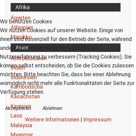
Afrika
Ägypten
Wir benutzen Cookies
Äthiopien
Wir nutzen Cookies auf unserer Website. Einige von
Marokko
ihnen sind essenziell für den Betrieb der Seite, während
Asien
andere uns helfen, diese Website und die
Nutzererfahrung zu verbessern (Tracking Cookies). Sie
Aserbaidschan
können selbst entscheiden, ob Sie die Cookies zulassen
Indien
möchten. Bitte beachten Sie, dass bei einer Ablehnung
Indonesien
womöglich nicht mehr alle Funktionalitäten der Seite zur
Kambodscha
Verfügung stehen.
Kasachstan
Kirgisien
Akzeptieren
Ablehnen
Laos
Weitere Informationen
|
Impressum
Malaysia
Myanmar