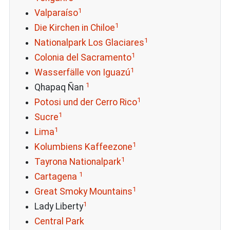
1
Valparaíso
1
Die Kirchen in Chiloe
1
Nationalpark Los Glaciares
1
Colonia del Sacramento
1
Wasserfälle von Iguazú
1
Qhapaq Ñan
1
Potosi und der Cerro Rico
1
Sucre
1
Lima
1
Kolumbiens Kaffeezone
1
Tayrona Nationalpark
1
Cartagena
1
Great Smoky Mountains
1
Lady Liberty
Central Park