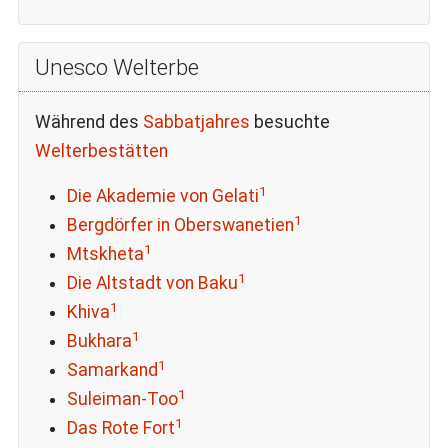
Unesco Welterbe
Während des
Sabbatjahres
besuchte
Welterbestätten
1
Die Akademie von Gelati
1
Bergdörfer in Oberswanetien
1
Mtskheta
1
Die Altstadt von Baku
1
Khiva
1
Bukhara
1
Samarkand
1
Suleiman-Too
1
Das Rote Fort