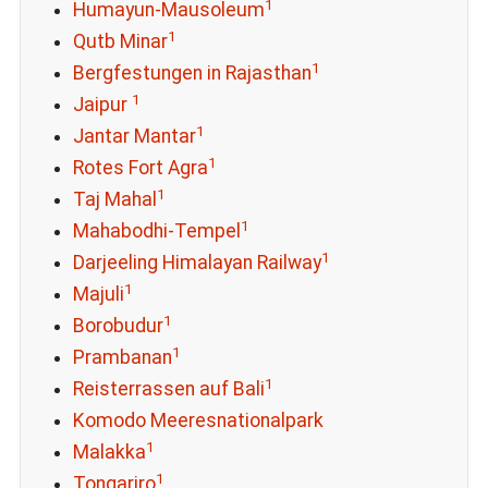
1
Humayun-Mausoleum
1
Qutb Minar
1
Bergfestungen in Rajasthan
1
Jaipur
1
Jantar Mantar
1
Rotes Fort Agra
1
Taj Mahal
1
Mahabodhi-Tempel
1
Darjeeling Himalayan Railway
1
Majuli
1
Borobudur
1
Prambanan
1
Reisterrassen auf Bali
Komodo Meeresnationalpark
1
Malakka
1
Tongariro