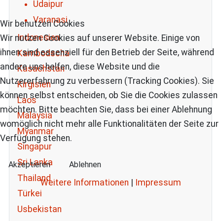
Udaipur
Varanasi
Wir benutzen Cookies
Indonesien
Wir nutzen Cookies auf unserer Website. Einige von
ihnen sind essenziell für den Betrieb der Seite, während
Kambodscha
andere uns helfen, diese Website und die
Kasachstan
Nutzererfahrung zu verbessern (Tracking Cookies). Sie
Kirgisien
können selbst entscheiden, ob Sie die Cookies zulassen
Laos
möchten. Bitte beachten Sie, dass bei einer Ablehnung
Malaysia
womöglich nicht mehr alle Funktionalitäten der Seite zur
Myanmar
Verfügung stehen.
Singapur
Sri Lanka
Akzeptieren
Ablehnen
Thailand
Weitere Informationen
|
Impressum
Türkei
Usbekistan