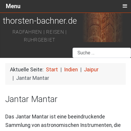
≡
Menu
thorsten-bachner.de
RADFAHREN | REISEN |
RUHRGEBIET
Suchen
Aktuelle Seite:
Start
Indien
Jaipur
Jantar Mantar
Jantar Mantar
Das Jantar Mantar ist eine beeindruckende
Sammlung von astronomischen Instrumenten, die