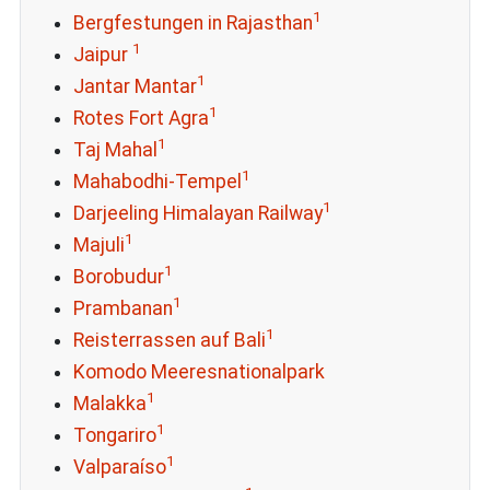
1
Bergfestungen in Rajasthan
1
Jaipur
1
Jantar Mantar
1
Rotes Fort Agra
1
Taj Mahal
1
Mahabodhi-Tempel
1
Darjeeling Himalayan Railway
1
Majuli
1
Borobudur
1
Prambanan
1
Reisterrassen auf Bali
Komodo Meeresnationalpark
1
Malakka
1
Tongariro
1
Valparaíso