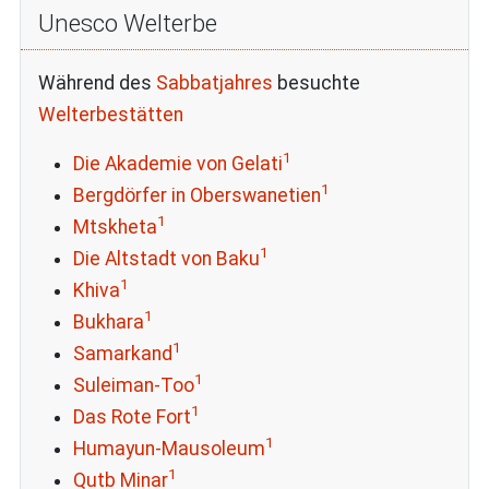
Unesco Welterbe
Während des
Sabbatjahres
besuchte
Welterbestätten
1
Die Akademie von Gelati
1
Bergdörfer in Oberswanetien
1
Mtskheta
1
Die Altstadt von Baku
1
Khiva
1
Bukhara
1
Samarkand
1
Suleiman-Too
1
Das Rote Fort
1
Humayun-Mausoleum
1
Qutb Minar