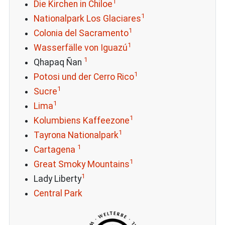
1
Die Kirchen in Chiloe
1
Nationalpark Los Glaciares
1
Colonia del Sacramento
1
Wasserfälle von Iguazú
1
Qhapaq Ñan
1
Potosi und der Cerro Rico
1
Sucre
1
Lima
1
Kolumbiens Kaffeezone
1
Tayrona Nationalpark
1
Cartagena
1
Great Smoky Mountains
1
Lady Liberty
Central Park