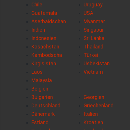
Chile
Uruguay
Guatemala
USA
Aserbaidschan
Myanmar
Indien
Singapur
Indonesien
Sri Lanka
Kasachstan
Thailand
Kambodscha
Türkei
Kirgisistan
Usbekistan
Laos
Vietnam
Malaysia
Belgien
Bulgarien
Georgien
Deutschland
Griechenland
Dänemark
Italien
Estland
Kroatien