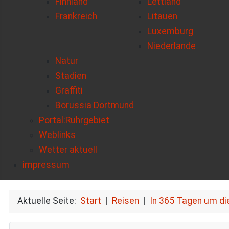
Finnland
Lettland
Frankreich
Litauen
Luxemburg
Niederlande
Natur
Stadien
Graffiti
Borussia Dortmund
Portal:Ruhrgebiet
Weblinks
Wetter aktuell
impressum
Aktuelle Seite:
Start
Reisen
In 365 Tagen um di