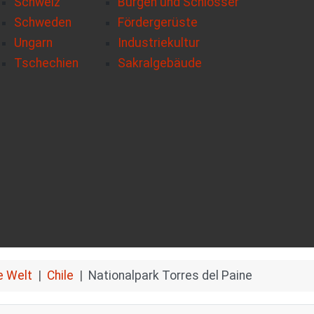
Schweiz
Burgen und Schlösser
Schweden
Fördergerüste
Ungarn
Industriekultur
Tschechien
Sakralgebäude
e Welt
Chile
Nationalpark Torres del Paine