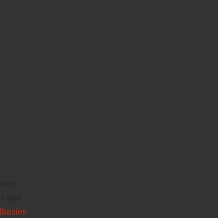
sien
uropa
lbanien