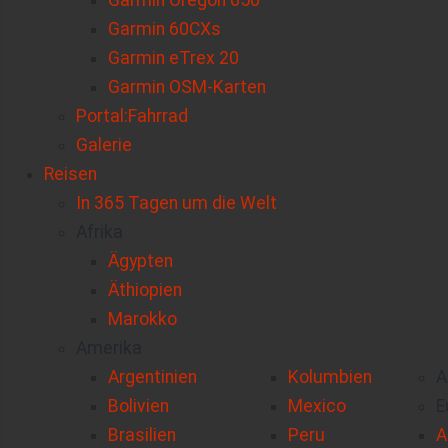
Garmin Oregon 650
Garmin 60CXs
Garmin eTrex 20
Garmin OSM-Karten
Portal:Fahrrad
Galerie
Reisen
In 365 Tagen um die Welt
Afrika
Ägypten
Äthiopien
Marokko
Amerika
Argentinien
Kolumbien
A
Bolivien
Mexico
E
Brasilien
Peru
A