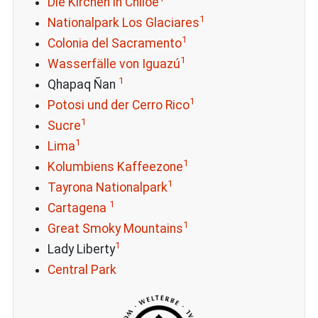
Die Kirchen in Chiloe
1
Nationalpark Los Glaciares
1
Colonia del Sacramento
1
Wasserfälle von Iguazú
1
Qhapaq Ñan
1
Potosi und der Cerro Rico
1
Sucre
1
Lima
1
Kolumbiens Kaffeezone
1
Tayrona Nationalpark
1
Cartagena
1
Great Smoky Mountains
1
Lady Liberty
Central Park