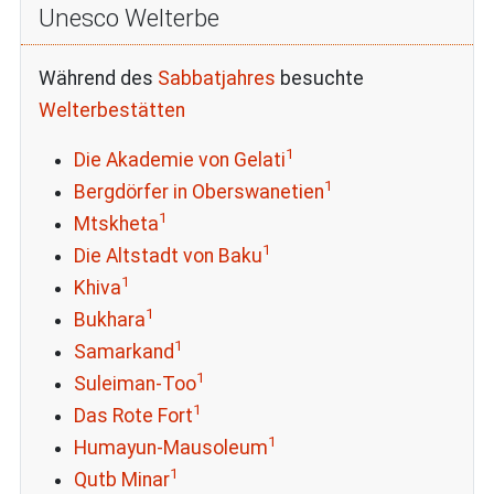
Unesco Welterbe
Während des
Sabbatjahres
besuchte
Welterbestätten
1
Die Akademie von Gelati
1
Bergdörfer in Oberswanetien
1
Mtskheta
1
Die Altstadt von Baku
1
Khiva
1
Bukhara
1
Samarkand
1
Suleiman-Too
1
Das Rote Fort
1
Humayun-Mausoleum
1
Qutb Minar