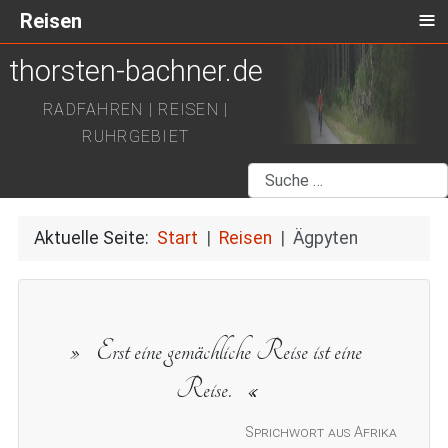
≡
Reisen
thorsten-bachner.de
RADFAHREN | REISEN |
RUHRGEBIET
Suchen
Aktuelle Seite:
Start
Reisen
Ägpyten
Erst eine gemächliche Reise ist eine
Reise.
Sprichwort aus Afrika