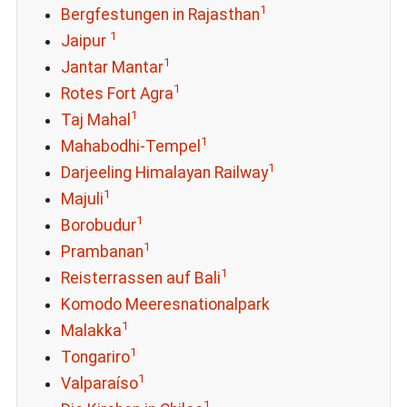
1
Bergfestungen in Rajasthan
1
Jaipur
1
Jantar Mantar
1
Rotes Fort Agra
1
Taj Mahal
1
Mahabodhi-Tempel
1
Darjeeling Himalayan Railway
1
Majuli
1
Borobudur
1
Prambanan
1
Reisterrassen auf Bali
Komodo Meeresnationalpark
1
Malakka
1
Tongariro
1
Valparaíso
1