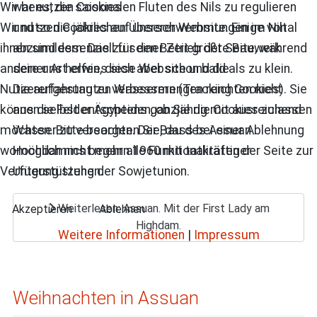
war es, die saisonalen Fluten des Nils zu regulieren
Wir benutzen Cookies
und so die jährlichen Überschwemmungen im Niltal
Wir nutzen Cookies auf unserer Website. Einige von
abzumildern. Das zu seiner Zeit größte Bauwerk
ihnen sind essenziell für den Betrieb der Seite, während
seiner Art erwies sich aber schon bald als zu klein.
andere uns helfen, diese Website und die
Die aufgestauten Wassermengen reichten nicht
Nutzererfahrung zu verbessern (Tracking Cookies). Sie
aus die Felder Ägyptens ganzjährig mit ausreichend
können selbst entscheiden, ob Sie die Cookies zulassen
Wasser zu versorgen. Der Bau des Assuan
möchten. Bitte beachten Sie, dass bei einer Ablehnung
Hochdamms begann 1960 mit tatkräftiger
womöglich nicht mehr alle Funktionalitäten der Seite zur
Unterstützung der Sowjetunion.
Verfügung stehen.
Weiterlesen: Assuan. Mit der First Lady am
Akzeptieren
Ablehnen
Highdam.
Weitere Informationen
|
Impressum
Weihnachten in Assuan