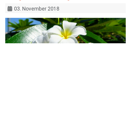
03. November 2018
Es ist der fünfte Besuch in der Hauptstadt
Thailands und es ist großartig. Bislang war es
immer ein kurzer Stopover bei der Anreise aus und
der Abreise nach Europa. Bangkok war immer laut,
wuselig und ein wenig zu stressig. Jetzt ist es
anders. Wir erreichen die Stadt des Lächelns nach
zwei Monaten in Indien und zuletzt drei Tagen in
Kalkutta
.
Weiterlesen: Bangkok und doch ganz anders