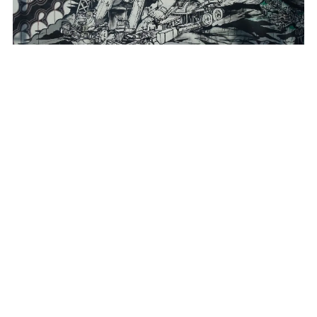
Es würde sich lohnen, nur für die Street-Art die
Stadt
Yogyakarta
zu besuchen. Richtig tolle
Arbeiten und vor allem auch Sachen, die man mit
dem europäischen Auge so bisher nicht gesehen
hat.
Weiterlesen: Streetart Yogya
Prambanan. Ein hinduistischer Tempel.
Regen, Dampf und Schwefel auf dem Dieng
Plateau.
Surabaya