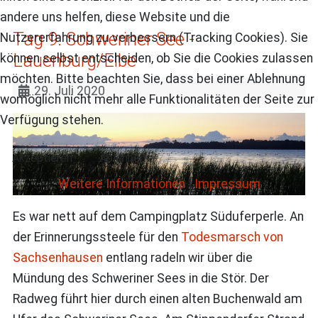
andere uns helfen, diese Website und die
Tag 9: Schweriner See -
Nutzererfahrung zu verbessern (Tracking Cookies). Sie
Lauenburg/Elbe
können selbst entscheiden, ob Sie die Cookies zulassen
möchten. Bitte beachten Sie, dass bei einer Ablehnung
29. Juli 2020
womöglich nicht mehr alle Funktionalitäten der Seite zur
Verfügung stehen.
Akzeptieren
Ablehnen
Weitere Informationen
|
Impressum
Es war nett auf dem Campingplatz Süduferperle. An
der Erinnerungssteele für den
Todesmarsch von
Sachsenhausen
entlang radeln wir über die
Mündung des Schweriner Sees in die Stör. Der
Radweg führt hier durch einen alten Buchenwald am