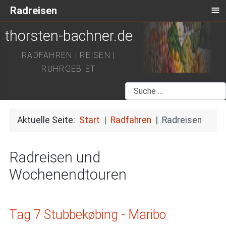
≡
Radreisen
thorsten-bachner.de
RADFAHREN | REISEN |
RUHRGEBIET
Suchen
Aktuelle Seite:
Start
Radfahren
Radreisen
Radreisen und
Wochenendtouren
Tag 7 Stubbekøbing - Maribo