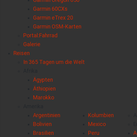
Garmin Oregon 650
Garmin 60CXs
Garmin eTrex 20
Garmin OSM-Karten
Portal:Fahrrad
Galerie
Reisen
In 365 Tagen um die Welt
Afrika
Ägypten
Äthiopien
Marokko
Amerika
Argentinien
Kolumbien
A
Bolivien
Mexico
E
Brasilien
Peru
A