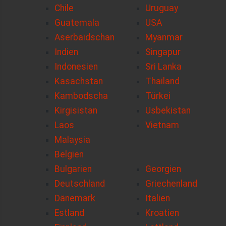
Chile
Uruguay
Guatemala
USA
Aserbaidschan
Myanmar
Indien
Singapur
Indonesien
Sri Lanka
Kasachstan
Thailand
Kambodscha
Türkei
Kirgisistan
Usbekistan
Laos
Vietnam
Malaysia
Belgien
Bulgarien
Georgien
Deutschland
Griechenland
Dänemark
Italien
Estland
Kroatien