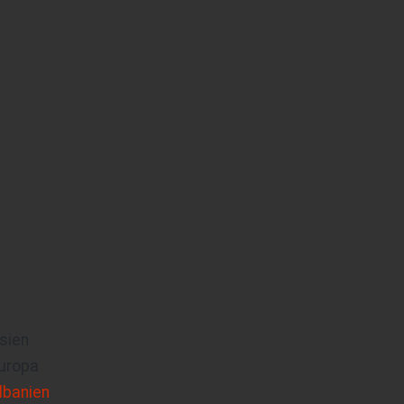
sien
uropa
lbanien