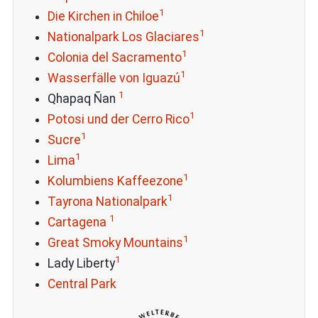
1
Die Kirchen in Chiloe
1
Nationalpark Los Glaciares
1
Colonia del Sacramento
1
Wasserfälle von Iguazú
1
Qhapaq Ñan
1
Potosi und der Cerro Rico
1
Sucre
1
Lima
1
Kolumbiens Kaffeezone
1
Tayrona Nationalpark
1
Cartagena
1
Great Smoky Mountains
1
Lady Liberty
Central Park