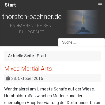
≡
Start
thorsten-bachner.de
RADFAHREN | REISEN |
RUHRGEBIET
Suchen
Aktuelle Seite:
Start
Mixed Martial Arts
28. Oktober 2016
Wandmalerei am U meets Schafe auf der Wiese.
Humboldstraße zwischen Marlene und der
ehemaligen Hauptverwaltung der Dortmunder Union