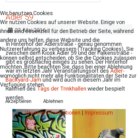
Wir benutzen Cookies
Adler 59
Wir nutzen Cookies auf unserer Website. Einige von
22. Mai 2016
ihnen sind essenziell für den Betrieb der Seite, während
andere uns helfen, diese Website und die
In Hinterhof der Adlerstraße - genau genommen
Nutzererfahrung zu verbessern (Tracking Cookies). Sie
zwischen dem Kiosk Adler 59 und der Falkenstraße -
können selbst entscheiden, ob Sie die Cookies zulassen
gibt es großflächig einiges zu sehen. Der Hinterhof
möchten. Bitte beachten Sie, dass bei einer Ablehnung
war im letzten Jahr Veranstaltungsort des
Adler-
womöglich nicht mehr alle Funktionalitäten der Seite zur
Backyard-Jam
und wird auch in diesem Jahr im
Verfügung stehen.
Rahmen des
Tags der Trinkhallen
wieder bespielt
werden.
Akzeptieren
Ablehnen
Weitere Informationen
|
Impressum