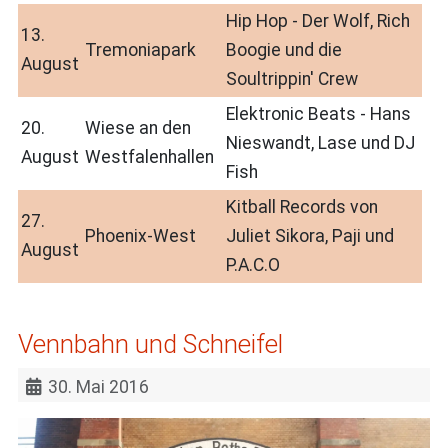
Hip Hop - Der Wolf, Rich
13.
Tremoniapark
Boogie und die
August
Soultrippin' Crew
Elektronic Beats - Hans
20.
Wiese an den
Nieswandt, Lase und DJ
August
Westfalenhallen
Fish
Kitball Records von
27.
Phoenix-West
Juliet Sikora, Paji und
August
P.A.C.O
Vennbahn und Schneifel
30. Mai 2016