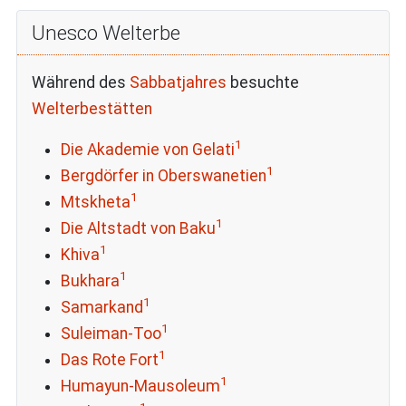
Unesco Welterbe
Während des
Sabbatjahres
besuchte
Welterbestätten
1
Die Akademie von Gelati
1
Bergdörfer in Oberswanetien
1
Mtskheta
1
Die Altstadt von Baku
1
Khiva
1
Bukhara
1
Samarkand
1
Suleiman-Too
1
Das Rote Fort
1
Humayun-Mausoleum