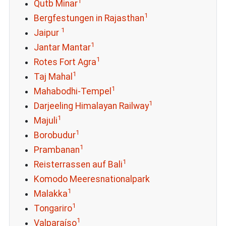
1
Qutb Minar
1
Bergfestungen in Rajasthan
1
Jaipur
1
Jantar Mantar
1
Rotes Fort Agra
1
Taj Mahal
1
Mahabodhi-Tempel
1
Darjeeling Himalayan Railway
1
Majuli
1
Borobudur
1
Prambanan
1
Reisterrassen auf Bali
Komodo Meeresnationalpark
1
Malakka
1
Tongariro
1
Valparaíso