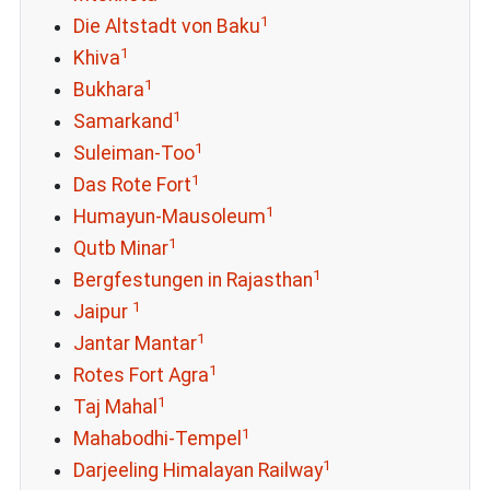
1
Die Altstadt von Baku
1
Khiva
1
Bukhara
1
Samarkand
1
Suleiman-Too
1
Das Rote Fort
1
Humayun-Mausoleum
1
Qutb Minar
1
Bergfestungen in Rajasthan
1
Jaipur
1
Jantar Mantar
1
Rotes Fort Agra
1
Taj Mahal
1
Mahabodhi-Tempel
1
Darjeeling Himalayan Railway