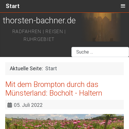
≡
Start
thorsten-bachner.de
RADFAHREN | REISEN |
RUHRGEBIET
Suchen
Aktuelle Seite:
Start
Mit dem Brompton durch das
Münsterland: Bocholt - Haltern
05. Juli 2022