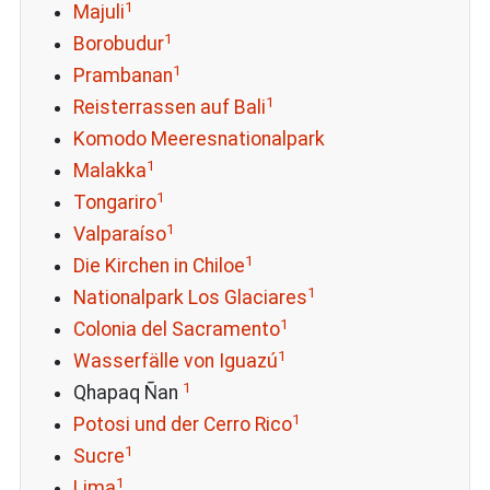
1
Majuli
1
Borobudur
1
Prambanan
1
Reisterrassen auf Bali
Komodo Meeresnationalpark
1
Malakka
1
Tongariro
1
Valparaíso
1
Die Kirchen in Chiloe
1
Nationalpark Los Glaciares
1
Colonia del Sacramento
1
Wasserfälle von Iguazú
1
Qhapaq Ñan
1
Potosi und der Cerro Rico
1
Sucre
1
Lima