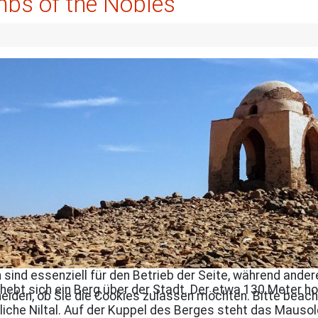
bs of the Nobles
 sind essenziell für den Betrieb der Seite, während ande
rhebt sich ein Berg über der Stadt. Der etwa 130 Meter 
eiden, ob Sie die Cookies zulassen möchten. Bitte beach
liche Niltal. Auf der Kuppel des Berges steht das Mausol