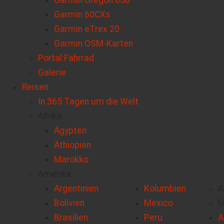
Garmin Oregon 650
Garmin 60CXs
Garmin eTrex 20
Garmin OSM-Karten
Portal:Fahrrad
Galerie
Reisen
In 365 Tagen um die Welt
Afrika
Ägypten
Äthiopien
Marokko
Amerika
Argentinien
Kolumbien
A
Bolivien
Mexico
E
Brasilien
Peru
A