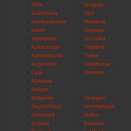
Chile
Uruguay
Guatemala
USA
Aserbaidschan
Myanmar
Indien
Singapur
Indonesien
Sri Lanka
Kasachstan
Thailand
Kambodscha
Türkei
Kirgisistan
Usbekistan
Laos
Vietnam
Malaysia
Belgien
Bulgarien
Georgien
Deutschland
Griechenland
Dänemark
Italien
Estland
Kroatien