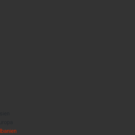
sien
uropa
lbanien