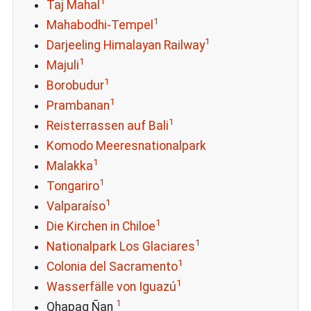
1
Taj Mahal
1
Mahabodhi-Tempel
1
Darjeeling Himalayan Railway
1
Majuli
1
Borobudur
1
Prambanan
1
Reisterrassen auf Bali
Komodo Meeresnationalpark
1
Malakka
1
Tongariro
1
Valparaíso
1
Die Kirchen in Chiloe
1
Nationalpark Los Glaciares
1
Colonia del Sacramento
1
Wasserfälle von Iguazú
1
Qhapaq Ñan