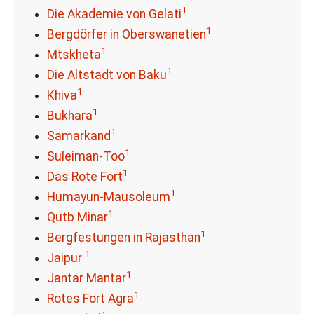
1
Die Akademie von Gelati
1
Bergdörfer in Oberswanetien
1
Mtskheta
1
Die Altstadt von Baku
1
Khiva
1
Bukhara
1
Samarkand
1
Suleiman-Too
1
Das Rote Fort
1
Humayun-Mausoleum
1
Qutb Minar
1
Bergfestungen in Rajasthan
1
Jaipur
1
Jantar Mantar
1
Rotes Fort Agra