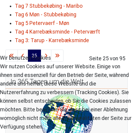
Tag 7 Stubbekøbing - Maribo
Tag 6 Møn - Stubbekøbing
Tag 5 Petervaerf - Møn
Tag 4 Karrebæksminde - Peterværft
Tag 3: Tarup - Karrebæksminde
25
Wir benutzen Cookies
Seite 25 von 95
Wir nutzen Cookies auf unserer Website. Einige von
ihnen sind essenziell für den Betrieb der Seite, während
In 365 Tagen um die Welt
andere uns helfen, diese Website und die
Nutzererfahrung zu verbessern (Tracking Cookies). Sie
können selbst entscheiden, ob Sie die Cookies zulassen
möchten. Bitte beachten Sie, dass bei einer Ablehnung
womöglich nicht mehr alle Funktionalitäten der Seite zur
Verfügung stehen.